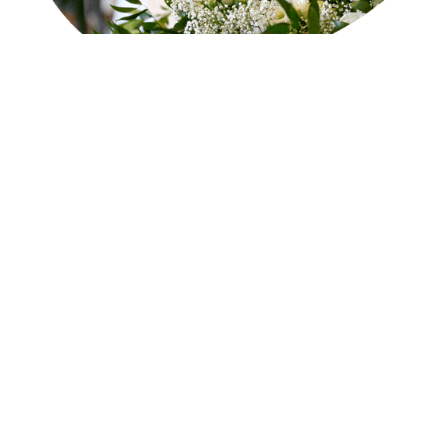
Fleurs naturelles pour les
obsèques
Rendre hommage au défunt avec notre
sélection de fleurs de deuil.
Notre concept est de créer des bouquets de
fleurs locales (proche de Lille) et de saison.
Nos fleurs sont cultivées par des petits
producteurs locaux dans la région de Lille, ce
qui contribue à réduire l’importation de fleurs
standardisées et à soutenir l’économie
circulaire, à créer des emplois.