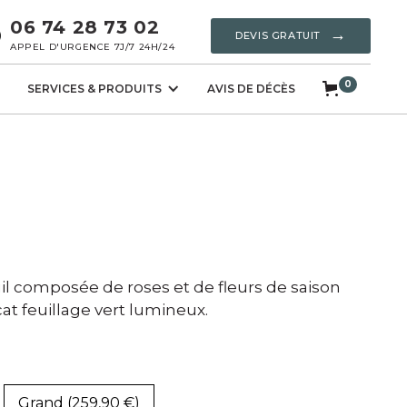
06 74 28 73 02
→
DEVIS GRATUIT
APPEL D'URGENCE 7J/7 24H/24
0
SERVICES & PRODUITS
AVIS DE DÉCÈS
l composée de roses et de fleurs de saison
at feuillage vert lumineux.
Grand (259,90 €)