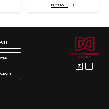
DÉCOUVREZ
ÈQUES
OYANCE


FLEURS