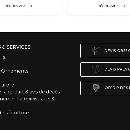
DÉCOUVREZ
DÉCOUVREZ
 & SERVICES
DEVIS OBS
ils
DEVIS PRÉV
t Ornements
 arbre
OFFRIR DES 
 faire-part & avis de décès
ement administratifs &
de sépulture