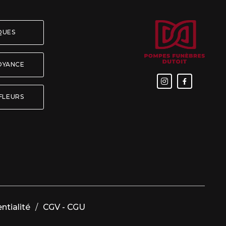
ÈQUES
OYANCE


FLEURS
ntialité
/
CGV - CGU