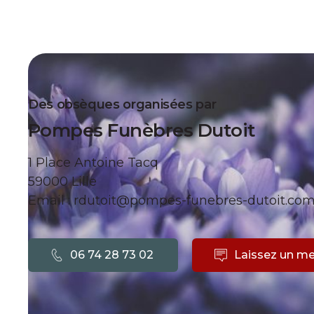
Des obsèques organisées par
Pompes Funèbres Dutoit
1 Place Antoine Tacq
59000 Lille
Email : rdutoit@pompes-funebres-dutoit.co
06 74 28 73 02
Laissez un m