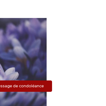
m
essage de condoléance