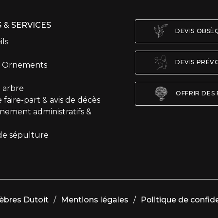
 & SERVICES
DEVIS OBS
ils
DEVIS PRÉV
t Ornements
 arbre
OFFRIR DES 
 faire-part & avis de décès
ement administratifs &
de sépulture
bres Dutoit
/
Mentions légales
/
Politique de confide