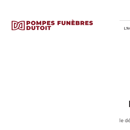
L'
le d