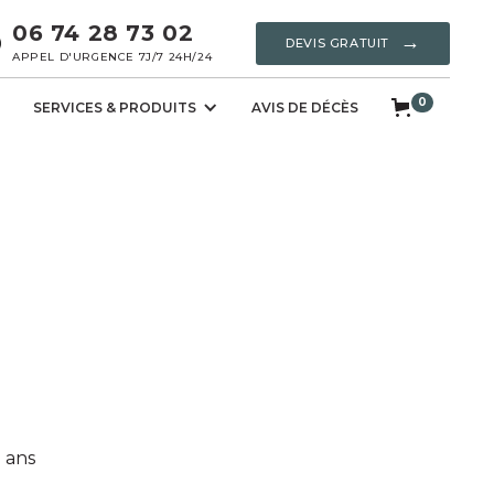
06 74 28 73 02
→
DEVIS GRATUIT
APPEL D'URGENCE 7J/7 24H/24
0
SERVICES & PRODUITS
AVIS DE DÉCÈS
 ans