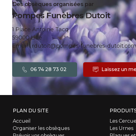
Des obsèques organisées par
Pompes Funèbres Dutoit
1 Place Antoine Tacq
59000 Lille
Email : rdutoit@pompes-funebres-dutoit.co
06 74 28 73 02
Laissez un m
PLAN DU SITE
PRODUITS
Accueil
Les Cercue
Organiser les obsèques
Les Urnes
Prévoir vos obsèques
Plaques e