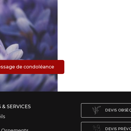
m
essage de condoléance
 & SERVICES
DEVIS OBS
ils
DEVIS PRÉV
t Ornements