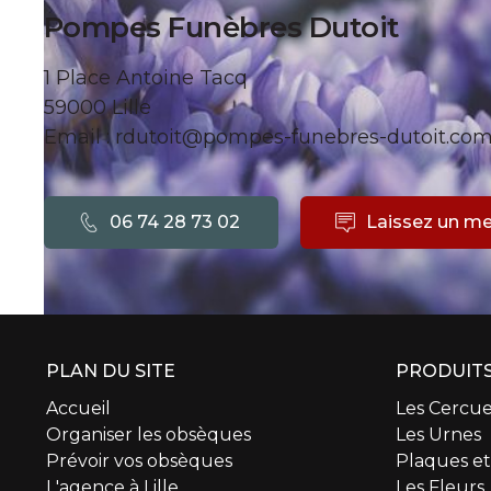
Pompes Funèbres Dutoit
1 Place Antoine Tacq
59000 Lille
Email : rdutoit@pompes-funebres-dutoit.co
06 74 28 73 02
Laissez un m
PLAN DU SITE
PRODUITS
Accueil
Les Cercue
Organiser les obsèques
Les Urnes
Prévoir vos obsèques
Plaques e
L'agence à Lille
Les Fleurs