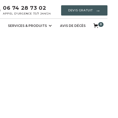
06 74 28 73 02
→
DEVIS GRATUIT
APPEL D'URGENCE 7J/7 24H/24
0
SERVICES & PRODUITS
AVIS DE DÉCÈS