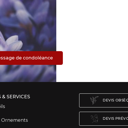
m
essage de condoléance
 & SERVICES
DEVIS OBS
ils
DEVIS PRÉV
t Ornements