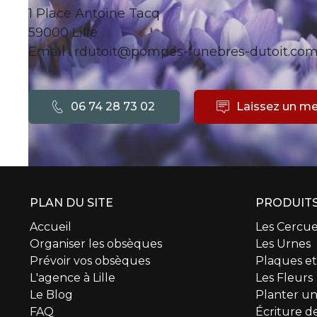
1 Place Antoine Tacq
59000 Lille
Email : rdutoit@pompes-funebres-dutoit.co
06 74 28 73 02
Laissez un m
PLAN DU SITE
PRODUITS
Accueil
Les Cercue
Organiser les obsèques
Les Urnes
Prévoir vos obsèques
Plaques e
L'agence à Lille
Les Fleurs
Le Blog
Planter un
FAQ
Écriture de