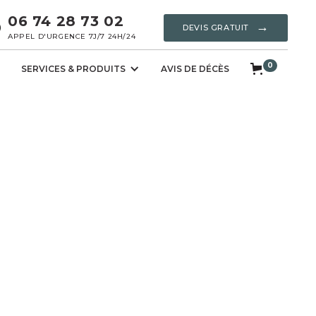
06 74 28 73 02
→
DEVIS GRATUIT
APPEL D'URGENCE 7J/7 24H/24
0
SERVICES & PRODUITS
AVIS DE DÉCÈS