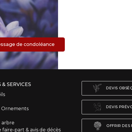
m
essage de condoléance
 & SERVICES
DEVIS OBS
ils
DEVIS PRÉV
t Ornements
 arbre
OFFRIR DES 
 faire-part & avis de décès