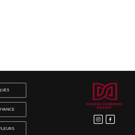
ÈQUES
OYANCE


FLEURS